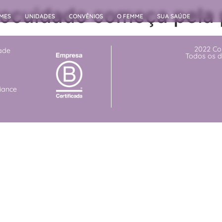
utocuidado começa pela
MES
UNIDADES
CONVÊNIOS
O FEMME
SUA SAÚDE
2022 Co
dade
Todos os d
iance