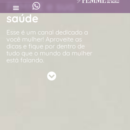
FEMME e sua
saúde
Esse é um canal dedicado a
você mulher! Aproveite as
dicas e fique por dentro de
tudo que o mundo da mulher
está falando.