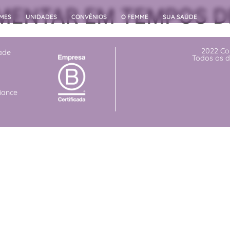
MENTAR EM TEMPOS D
MES
UNIDADES
CONVÊNIOS
O FEMME
SUA SAÚDE
2022 Co
dade
Todos os d
iance