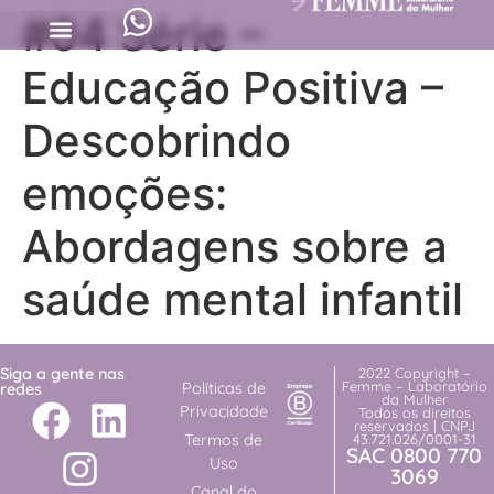
#04 Série –
Educação Positiva –
Descobrindo
emoções:
Abordagens sobre a
saúde mental infantil
Siga a gente nas
2022 Copyright –
Femme – Laboratório
Políticas de
redes
da Mulher
Privacidade
Todos os direitos
reservados | CNPJ
Termos de
43.721.026/0001-31
SAC 0800 770
Uso
3069
Canal do