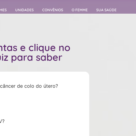
MES
UNIDADES
CONVÊNIOS
O FEMME
SUA SAÚDE
tas e clique no
uiz para saber
 câncer de colo do útero?
V?