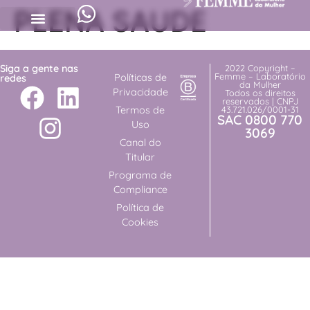
PLENA SAUDE
Siga a gente nas
2022 Copyright –
Femme – Laboratório
Políticas de
redes
da Mulher
Privacidade
Todos os direitos
reservados | CNPJ
Termos de
43.721.026/0001-31
SAC 0800 770
Uso
3069
Canal do
Titular
Programa de
Compliance
Política de
Cookies