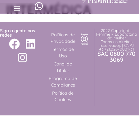
INTERMÉDICA
Siga a gente nas
2022 Copyright –
Femme – Laboratório
Políticas de
redes
da Mulher
Privacidade
Todos os direitos
reservados | CNPJ
Termos de
43.721.026/0001-31
SAC 0800 770
Uso
3069
Canal do
Titular
Programa de
Compliance
Política de
Cookies