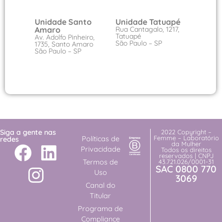
Unidade Santo
Unidade Tatuapé
Amaro
Rua Cantagalo, 1217,
Tatuapé
Av. Adolfo Pinheiro,
São Paulo – SP
1735, Santo Amaro
São Paulo – SP
Siga a gente nas
2022 Copyright –
Femme – Laboratório
Políticas de
redes
da Mulher
Privacidade
Todos os direitos
reservados | CNPJ
Termos de
43.721.026/0001-31
SAC 0800 770
Uso
3069
Canal do
Titular
Programa de
Compliance