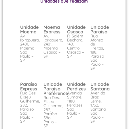
Unidades que realizam
Unidade
Moema
Unidade
Unidade
Moema
Express
Osasco
Paraíso
Av.
Av.
R. Salém
Rua
Ibirapuera,
Ibirapuera,
Bechara,
Afonso
2401,
2401,
140,
de
Moema
Moema
Centro
Freitas,
São
Osasco –
Osasco –
188,
Paulo –
SP
SP
Paraíso
SP
São
Paulo –
SP
Paraíso
Unidade
Unidade
Unidade
Express
Paraíso
Perdizes
Santana
Rua Des.
Préférence
Avenida
Avenida
Eliseu
Sumaré,
Braz
Rua Des.
Guilherme,
1180,
Leme,
Eliseu
282,
Perdizes
1732,
Guilherme,
Paraíso
São
Santana
282,
São
Paulo –
São
Paraíso
Paulo –
SP
Paulo –
São
SP
SP
Paulo –
SP