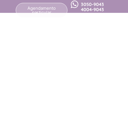
3050-9043
Agendamento
4004-9043
particular