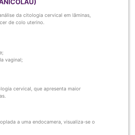
ANICOLAU)
álise da citologia cervical em lâminas,
er de colo uterino.
e;
a vaginal;
ogia cervical, que apresenta maior
as.
oplada a uma endocamera, visualiza-se o