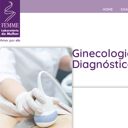
HOME
EXA
Ginecolog
Diagnósti